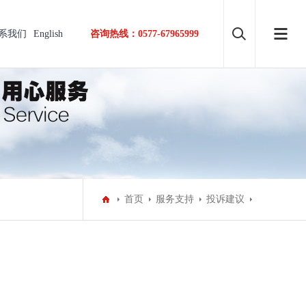
系我们
English
咨询热线：0577-67965999
首页
服务支持
投诉建议