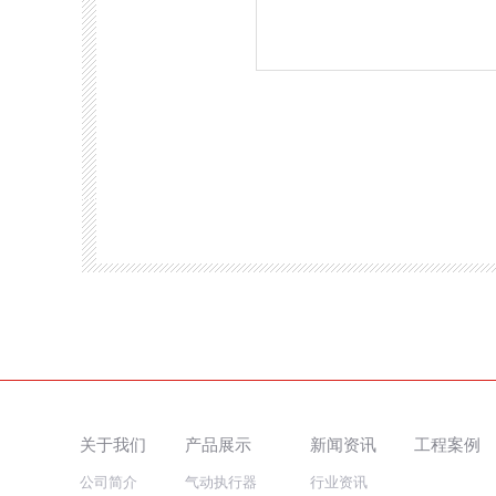
关于我们
产品展示
新闻资讯
工程案例
公司简介
气动执行器
行业资讯