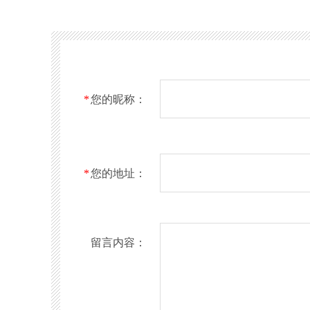
*
您的昵称：
*
您的地址：
留言内容：